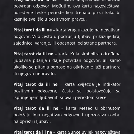
potvrdan odgovor. Međutim, ova karta nagovještava
određene teške periode koji trebaju proći kako bi
kasnije sve išlo u pozitivnom pravcu.
Pitaj tarot da ili ne
– karta Vrag ukazuje na negativan
odgovor. Vrlo često u području ljubavi prikazuje kraj
zajednice, varanje, ili opasnosti od strane partnera.
Pitaj tarot da ili ne
– karta Kula simbolira određena
ljubavna pitanja i daje potvrdan odgovor, ali samo
ukoliko se pitanja odnose na otkrivanje laži partnera
ili njegovu nepravdu.
Pitaj tarot da ili ne
– karta Zvijezda je indikator
pozitivnih odgovora, često se poistovećuje sa
ispunjenjem ljubavnih snova i periodom sreće.
Pitaj tarot da ili ne
– karta Mesec u obrnutom
položaju ima negativan odgovor i upozorava osobu
na oprez u ljubavi.
Pitaj tarot da ili ne
– karta Sunce uvijek nagovještava