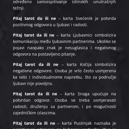
određeno samoispitivanje istinskih unutrašnjih
težnji.
Pitaj tarot da ili ne
– karta Svećenik je potvrda
pozitivnog odgovora u ljubavi i radosti.
Pitaj tarot da ili ne
– karta Ljubavnici simbolizira
komunikaciju među ljubavnim partnerima. Ukoliko se
pojavi naopako znak je nesuglasica i negativnog
odgovora na postavljeno pitanje.
Pitaj tarot da ili ne
– karta Kočija simbolizira
negativne odgovore. Osoba je vrlo često usmjerena
ka sebi i individualnome napretku, što za područje
ljubavi nije povoljno.
Pitaj tarot da ili ne
– karta Snaga upućuje na
potvrdan odgovor. Osoba se treba usmjeravati
radosti, druženju sa partnerom, i po mogućnosti
zajedničkim izlascima.
Pitaj tarot da ili ne
– karta Pustinjak naznaka je