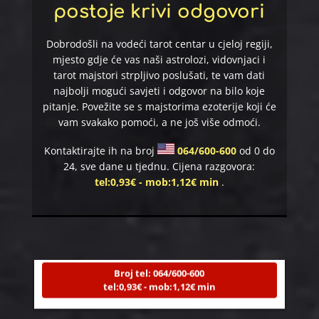
postoje krivi odgovori
Dobrodošli na vodeći tarot centar u cjeloj regiji,
mjesto gdje će vas naši astrolozi, vidovnjaci i
tarot majstori strpljivo poslušati, te vam dati
najbolji mogući savjeti i odgovor na bilo koje
pitanje. Povežite se s majstorima ezoterije koji će
vam svakako pomoći, a ne još više odmoći.​
Kontaktirajte ih na broj
064/600-600
od 0 do
24, sve dane u tjednu. Cijena razgovora:
tel:0,93€ - mob:1,12€ min
.
NIVES
/ Kod 20
Tarot savjetnik je zauzet
TEHNIKE:
astrologija, sudbinske karte, tarot
Broj tel: 064/600-600
tel:0,93€ - mob:1,12€ min