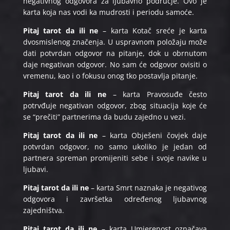
negativnog odgovora za ljubavno područje. Ovo je
karta koja nas vodi ka mudrosti i periodu samoće.
Pitaj tarot da ili ne
– karta Kotač sreće je karta
dvosmislenog značenja. U uspravnom položaju može
dati potvrdan odgovor na pitanje, dok u obrnutom
daje negativan odgovor. No sam će odgovor ovisiti o
vremenu, kao i o fokusu onog tko postavlja pitanje.
Pitaj tarot da ili ne
– karta Pravosuđe često
potrvđuje negativan odgovor, zbog situacija koje će
se “prečiti” partnerima da budu zajedno u vezi.
Pitaj tarot da ili ne
– karta Obješeni čovjek daje
potvrdan odgovor, no samo ukoliko je jedan od
partnera spreman promijeniti sebe i svoje navike u
ljubavi.
Pitaj tarot da ili ne
– karta Smrt naznaka je negativog
odgovora i završetka određenog ljubavnog
zajedništva.
Pitaj tarot da ili ne
– karta Umjerenost označava