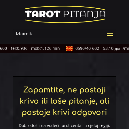
Izbornik
00
tel:0,93€ - mob:1,12€ min
0590/40-602
53,10 ден./min
Zapamtite, ne postoji
krivo ili loše pitanje, ali
postoje krivi odgovori
Dobrodošli na vodeći tarot centar u cjeloj regiji,