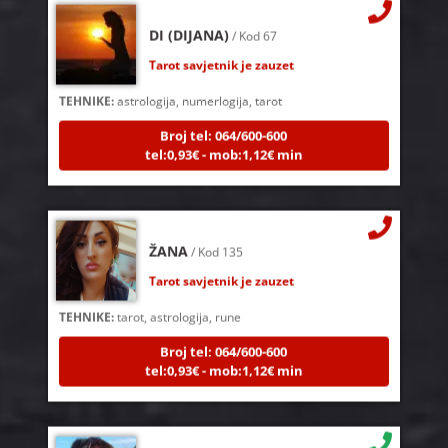
DI (DIJANA)
/ Kod 67
Tarot savjetnik je zauzet
TEHNIKE:
astrologija, numerlogija, tarot
Broj tel: 064/600-600
tel:0,93€ - mob:1,12€ min
ŽANA
/ Kod 135
Tarot savjetnik je zauzet
TEHNIKE:
tarot, astrologija, rune
Broj tel: 064/600-600
tel:0,93€ - mob:1,12€ min
VESNA
/ Kod 05