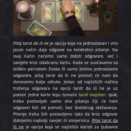
Pitaj tarot da ili ne
je opcija koja na jednostavan i vrlo
jasan način daje odgovor na konkretno pitanje. Na
ovaj način nećemo samo dobiti odgovore, već i
savijete kroz odabranu kartu. Kada se suočavamo sa
teškim periodom života ili samo želimo jednostavne
odgovore, pitaj tarot da ili ne pomoći će nam da
donesemo bolje odluke. Jedan od najčešćih načina
traženja odgovora na opciji tarot da ili ne je uz
pomoć jedne karte koju tumače
tarot majstori
. Ipak,
treba postavljati samo ona pitanja čiji će nam
odgovori biti od pomoći, bez dodatnog otežavanja.
Pitanje treba biti postavljeno tako da kroz odgovor
dobijemo najbolji savijet ili smijernicu.
Pitaj tarot da
ili ne
je opcija koja se najčešće koristi za ljubavne