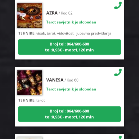
AZRA
/ Kod 02
Tarot savjetnik je slobodan
TEHNIKE:
visak, tarot, vidovitost, ljubavna predviđanja
Broj tel: 064/600-600
tel:0,93€ - mob:1,12€ min
VANESA
/ Kod 60
Tarot savjetnik je slobodan
TEHNIKE:
tarot
Broj tel: 064/600-600
tel:0,93€ - mob:1,12€ min