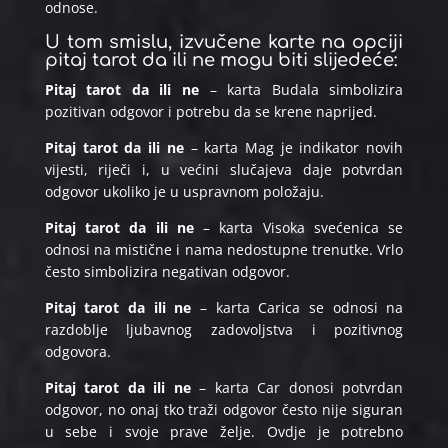
odnose.
U tom smislu, izvučene karte na opciji
pitaj tarot da ili ne mogu biti slijedeće:
Pitaj tarot da ili ne
– karta Budala simbolizira
pozitivan odgovor i potrebu da se krene naprijed.
Pitaj tarot da ili ne
– karta Mag je indikator novih
vijesti, riječi i, u većini slučajeva daje potvrdan
odgovor ukoliko je u uspravnom položaju.
Pitaj tarot da ili ne
– karta Visoka svećenica se
odnosi na mistične i nama nedostupne trenutke. Vrlo
često simbolizira negativan odgovor.
Pitaj tarot da ili ne
– karta Carica se odnosi na
razdoblje ljubavnog zadovoljstva i pozitivnog
odgovora.
Pitaj tarot da ili ne
– karta Car donosi potvrdan
odgovor, no onaj tko traži odgovor često nije siguran
u sebe i svoje prave želje. Ovdje je potrebno