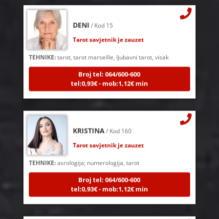
DENI
/ Kod 15
Tarot savjetnik je zauzet
TEHNIKE:
tarot, tarot marseille, ljubavni tarot, visak
Broj tel: 064/600-600
tel:0,93€ - mob:1,12€ min
KRISTINA
/ Kod 160
Tarot savjetnik je zauzet
TEHNIKE:
asrologija; numerologija, tarot
Broj tel: 064/600-600
tel:0,93€ - mob:1,12€ min