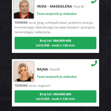
IRIDA - MAGDALENA
/ Kod 36
Tarot savjetnik je slobodan
TEHNIKE:
tarot, jijing, arhetipski kotač, praktična intuicija,
kromoterapija, biblioterapija (terapija čitanjem i pisanjem),
numerologija, radiestezija
Broj tel: 064/600-600
tel:0,93€ - mob:1,12€ min
RAJNA
/ Kod 85
Tarot savjetnik je slobodan
TEHNIKE:
tarot, razgovori
Broj tel: 064/600-600
tel:0,93€ - mob:1,12€ min