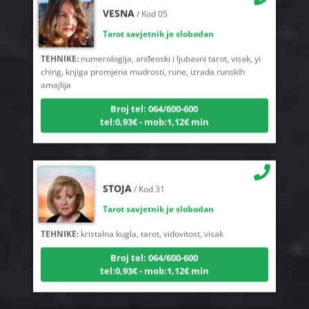
Tarot savjetnik je slobodan
TEHNIKE:
numerologija, anđeoski i ljubavni tarot, visak, yi
ching, knjiga promjena mudrosti, rune, izrada runskih
amajlija
Broj tel: 064/600-600
tel:0,93€ - mob:1,12€ min
STOJA
/ Kod 31
Tarot savjetnik je slobodan
TEHNIKE:
kristalna kugla, tarot, vidovitost, visak
Broj tel: 064/600-600
tel:0,93€ - mob:1,12€ min